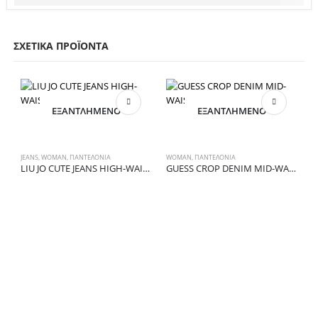
ΣΧΕΤΙΚΆ ΠΡΟΪΌΝΤΑ
ΕΞΑΝΤΛΗΜΈΝΟ
ΕΞΑΝΤΛΗΜΈΝΟ
JEANS
,
WOMAN
,
ΠΑΝΤΕΛΟΝΙΑ
WOMAN
,
ΠΑΝΤΕΛΟΝΙΑ
LIU JO CUTE JEANS HIGH-WAIST A1034
GUESS CROP DENIM MID-WAIST A48
W