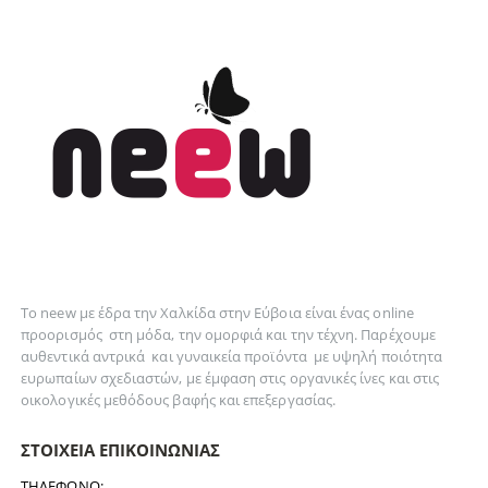
Το neew με έδρα την Xαλκίδα στην Εύβοια είναι ένας online
προορισμός στη
μόδα
, την
ομορφιά
και την
τέχνη
. Παρέχουμε
αυθεντικά
αντρικά
και
γυναικεία
προϊόντα με υψηλή ποιότητα
ευρωπαίων σχεδιαστών, με έμφαση στις οργανικές ίνες και στις
οικολογικές μεθόδους βαφής και επεξεργασίας.
ΣΤΟΙΧΕΊΑ ΕΠΙΚΟΙΝΩΝΊΑΣ
ΤΗΛΈΦΩΝΟ: