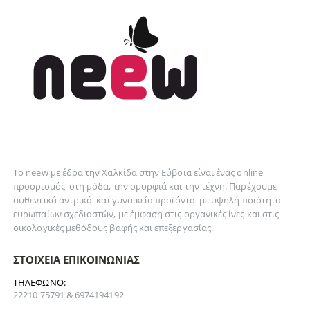
Το neew με έδρα την Xαλκίδα στην Εύβοια είναι ένας online
προορισμός στη
μόδα
, την
ομορφιά
και την
τέχνη
. Παρέχουμε
αυθεντικά
αντρικά
και
γυναικεία
προϊόντα με υψηλή ποιότητα
ευρωπαίων σχεδιαστών, με έμφαση στις οργανικές ίνες και στις
οικολογικές μεθόδους βαφής και επεξεργασίας.
ΣΤΟΙΧΕΊΑ ΕΠΙΚΟΙΝΩΝΊΑΣ
ΤΗΛΈΦΩΝΟ:
22210 75791 & 6974194192