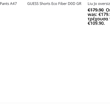
Pants A47
GUESS Shorts Eco Fiber D0D GR
€
179.90
Or
was: €179.
τρέχουσα τ
€109.90.