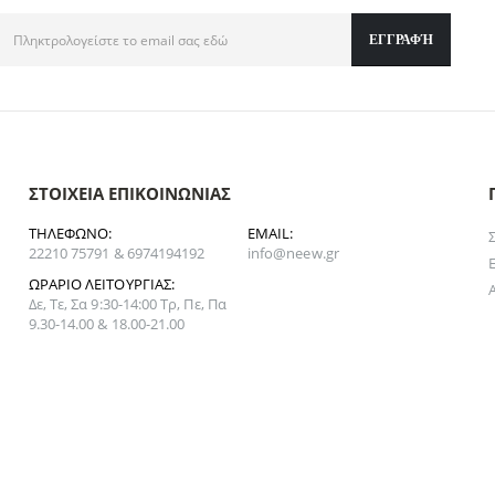
ΣΤΟΙΧΕΊΑ ΕΠΙΚΟΙΝΩΝΊΑΣ
ΤΗΛΈΦΩΝΟ:
EMAIL:
22210 75791 & 6974194192
info@neew.gr
ΩΡΆΡΙΟ ΛΕΙΤΟΥΡΓΊΑΣ:
Δε, Τε, Σα 9:30-14:00 Τρ, Πε, Πα
9.30-14.00 & 18.00-21.00