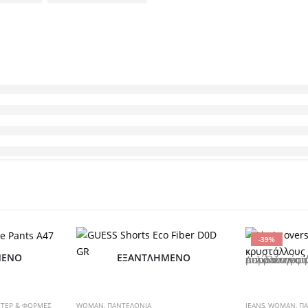
-39%
ΜΈΝΟ
ΕΞΑΝΤΛΗΜΈΝΟ
Αυτό το προϊόν έχει πολλαπλές παραλλαγές. Οι επιλογές μπορούν 
ΤΕΡ & ΦΟΡΜΕΣ
WOMAN
,
ΠΑΝΤΕΛΟΝΙΑ
JEANS
,
WOMAN
,
ΠΑ