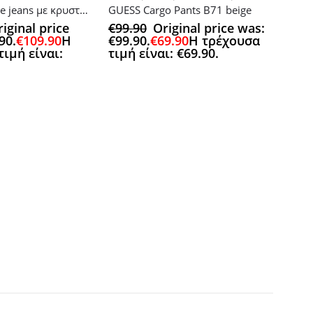
Liu Jo oversize jeans με κρυστάλλους
GUESS Cargo Pants B71 beige
iginal price
€
99.90
Original price was:
90.
€
109.90
Η
€99.90.
€
69.90
Η τρέχουσα
ιμή είναι:
τιμή είναι: €69.90.
WOMAN
,
GUESS 