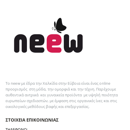
Το neew με έδρα την Xαλκίδα στην Εύβοια είναι ένας online
προορισμός στη
μόδα
, την
ομορφιά
και την
τέχνη
. Παρέχουμε
αυθεντικά
αντρικά
και
γυναικεία
προϊόντα με υψηλή ποιότητα
ευρωπαίων σχεδιαστών, με έμφαση στις οργανικές ίνες και στις
οικολογικές μεθόδους βαφής και επεξεργασίας.
ΣΤΟΙΧΕΊΑ ΕΠΙΚΟΙΝΩΝΊΑΣ
ΤΗΛΈΦΩΝΟ: