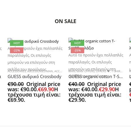
ON SALE
HOT
HOT
ς
Αυτό το προϊόν έχει πολλαπλές
-22%
-25%
Αυτό το προϊόν έχει πολλαπλές
παραλλαγές. Οι επιλογές
παραλλαγές. Οι επιλογές
μπορούν να επιλεγούν στη
μπορούν να επιλεγούν στη
σελίδα του προϊόντος
ACCESSORIES
,
ΠΑΝΤΕΛΟΝΙΑ
,
ACCESSORIES MAN
,
ACCESSORIES OFFERS
MAN
,
MAN OFFERS
,
MAN
,
MAN ACCESSORIES
,
OFFERS 🖤
,
T-SHIRTS MAN
,
MAN O
A
α
GUESS ανδρικό Crossbody
GUESS organic cotton T-SHIRT γαλάζιο
σελίδα του προϊόντος
€
90.00
Original price
€
40.00
Original price
was: €90.00.
€
69.90
Η
was: €40.00.
€
29.90
Η
τρέχουσα τιμή είναι:
τρέχουσα τιμή είναι:
€69.90.
€29.90.