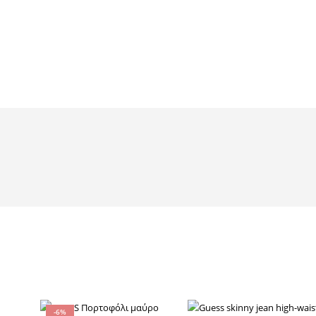
ΤΟΠ & ΠΟΥΚΑΜΙΣΑ
ACCESSORIES
110
προϊόντα
369
προϊόντα
Logo Shop
T-shirts
ΠΕΡΙΣΣΌΤΕΡΑ
-6%