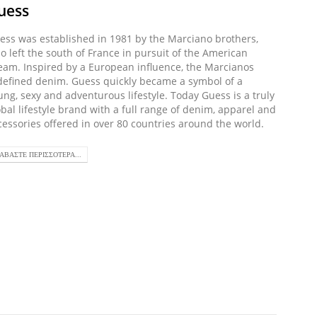
uess
LIU J
ess was established in 1981 by the Marciano brothers,
LIU JO Η
o left the south of France in pursuit of the American
ταυτότητ
eam. Inspired by a European influence, the Marcianos
αυθεντικ
defined denim. Guess quickly became a symbol of a
κομψότη
ung, sexy and adventurous lifestyle. Today Guess is a truly
είναι α
obal lifestyle brand with a full range of denim, apparel and
της θηλ
cessories offered in over 80 countries around the world.
ΔΙΑΒΆΣΤΕ
ΙΑΒΆΣΤΕ ΠΕΡΙΣΣΌΤΕΡΑ...