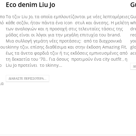
Eco denim Liu Jo
G
όπο
Τα τζιν Liu Jo, τα οποία εμπλουτίζονται με νέες λεπτομέρειες
Gu
λό
κάθε σεζόν, ήταν πάντα ένα icon στυλ και άνεσης. Η μελέτη
wh
των αναλογιών και η προσοχή στις τελευταίες τάσεις της
dr
μόδας είναι οι λόγοι για την μεγάλη επιτυχία του brand.
re
Mια συλλογή γεμάτη νέες προτάσεις: από τα διαχρονικά
yo
του
skinny τζιν, επίσης διαθέσιμα και στην έκδοση Amazing Fit,
gl
έως τα άνετα φαρδιά τζιν ή τις εκδόσεις εμπνευσμένες από
ac
τη δεκαετία του '70.. Για όσους προτιμούν ένα city outfit , η
ο
Liu Jo προτείνει το skinny...
Δ
ΔΙΑΒΆΣΤΕ ΠΕΡΙΣΣΌΤΕΡΑ...
ια