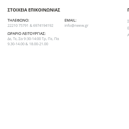
ΣΤΟΙΧΕΊΑ ΕΠΙΚΟΙΝΩΝΊΑΣ
ΤΗΛΈΦΩΝΟ:
EMAIL:
22210 75791 & 6974194192
info@neew.gr
ΩΡΆΡΙΟ ΛΕΙΤΟΥΡΓΊΑΣ:
Δε, Τε, Σα 9:30-14:00 Τρ, Πε, Πα
9.30-14.00 & 18.00-21.00