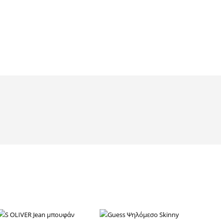
ΠΛΕΚΤΑ
ΦΟΡΕΜΑΤΑ &
ΦΟΡΜΕΣ
40
προϊόντα
60
προϊόντα
GUESS & LIU JO
Τσάντες
form
Ολοκληρώστε το στύλ σας
ΠΕΡΙΣΣΌΤΕΡΑ