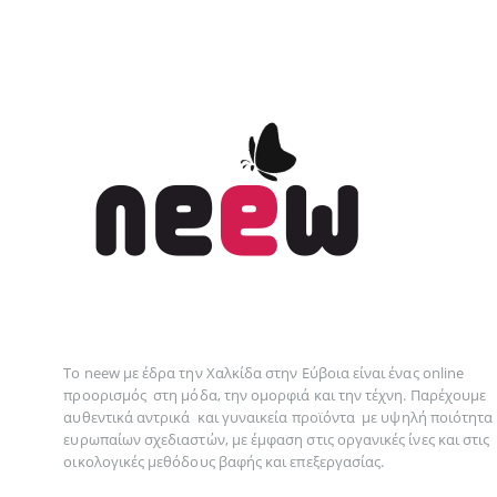
Το neew με έδρα την Xαλκίδα στην Εύβοια είναι ένας online
προορισμός στη
μόδα
, την
ομορφιά
και την
τέχνη
. Παρέχουμε
αυθεντικά
αντρικά
και
γυναικεία
προϊόντα με υψηλή ποιότητα
ευρωπαίων σχεδιαστών, με έμφαση στις οργανικές ίνες και στις
οικολογικές μεθόδους βαφής και επεξεργασίας.