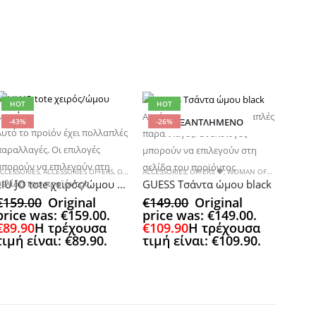
HOT
HOT
Αυτό το προϊόν έχει πολλαπλές
-43%
-26%
ΕΞΑΝΤΛΗΜΈΝΟ
Αυτό το προϊόν έχει πολλαπλές
παραλλαγές. Οι επιλογές
παραλλαγές. Οι επιλογές
μπορούν να επιλεγούν στη
μπορούν να επιλεγούν στη
σελίδα του προϊόντος
FFERS
CCESSORIES
,
OFFERS 🖤
,
ACCESSORIES OFFERS
,
OFFERS 🖤
ACCESSORIES
,
ΜΕΓΑΛΕΣ TOTE & ΤΑΞΙΔΙΟΥ
,
OFFERS 🖤
,
WOMAN OFFERS
,
ΜΕΣΑΙΕΣ ΤΣΑΝΤΕΣ
,
ΜΕΣΑΙΕΣ
LIU JO tote χειρός/ώμου λευκό
GUESS Τσάντα ώμου black
σελίδα του προϊόντος
€
159.00
Original
€
149.00
Original
price was: €159.00.
price was: €149.00.
€
89.90
Η τρέχουσα
€
109.90
Η τρέχουσα
τιμή είναι: €89.90.
τιμή είναι: €109.90.