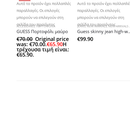
Αυτό το προϊόν έχει πολλαπλές
Αυτό το προϊόν έχει πολλαπλέ
παραλλαγές. Οι επιλογές
παραλλαγές. Οι επιλογές
μπορούν να επιλεγούν στη
μπορούν να επιλεγούν στη
σελίδα του προϊόντος
σελίδα του προϊόντος
ACCESSORIES
,
ΠΟΡΤΟΦΟΛΙΑ
JEANS
,
NEW ARRIVALS
,
NEW ARRIVALS WOMAN
GUESS Πορτοφόλι μαύρο
Guess skinny jean
€
70.00
Original price
€
99.90
was: €70.00.
€
65.90
Η
τρέχουσα τιμή είναι:
€65.90.