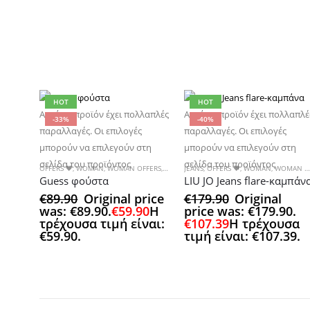
HOT
HOT
Αυτό το προϊόν έχει πολλαπλές
Αυτό το προϊόν έχει πολλαπλέ
-33%
-40%
παραλλαγές. Οι επιλογές
παραλλαγές. Οι επιλογές
μπορούν να επιλεγούν στη
μπορούν να επιλεγούν στη
σελίδα του προϊόντος
σελίδα του προϊόντος
OFFERS 🖤
,
WOMAN
,
WOMAN OFFERS
,
ΦΟΡΕΜΑΤΑ & ΦΟΡΜΕΣ
JEANS
,
OFFERS 🖤
,
,
WOMAN
ΦΟΥΣΤΕΣ
,
WOMAN OFFERS
Guess φούστα
LIU JO Jeans flare-καμπάν
€
89.90
Original price
€
179.90
Original
was: €89.90.
€
59.90
Η
price was: €179.90.
τρέχουσα τιμή είναι:
€
107.39
Η τρέχουσα
€59.90.
τιμή είναι: €107.39.