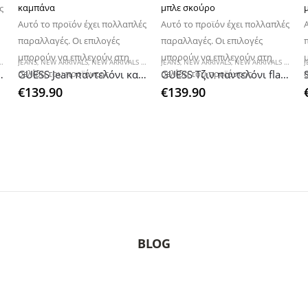
ς
Αυτό το προϊόν έχει πολλαπλές
Αυτό το προϊόν έχει πολλαπλές
παραλλαγές. Οι επιλογές
παραλλαγές. Οι επιλογές
μπορούν να επιλεγούν στη
μπορούν να επιλεγούν στη
JEANS
,
WOMAN
,
NEW ARRIVALS
,
NEW ARRIVALS WOMAN
JEANS
,
WOMAN
,
NEW ARRIVALS
,
ΠΑΝΤΕΛΟΝΙΑ
,
NEW ARRIVALS WOMAN
J
 high-waist
GUESS Jean παντελόνι καμπάνα
GUESS Τζιν παντελόνι flared μπλε σκούρο
σελίδα του προϊόντος
σελίδα του προϊόντος
€
139.90
€
139.90
BLOG