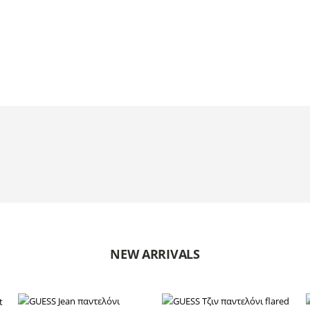
ΠΑΝΤΕΛΟΝΙΑ
ΠΑΝΩΦΟΡΙΑ
72
προϊόντα
146
προϊόντα
Τέχνη
Ανδρικά
New Collection
has the power to trans
ΠΕΡΙΣΣΌΤΕΡΑ
ΠΕΡΙΣΣΌΤΕΡΑ
NEW ARRIVALS