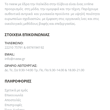
Το neew με έδρα την Xαλκίδα στην Εύβοια είναι ένας online
προορισμός στη
μόδα
, την
ομορφιά
και την
τέχνη
. Παρέχουμε
αυθεντικά
αντρικά
και
γυναικεία
προϊόντα με υψηλή ποιότητα
ευρωπαίων σχεδιαστών, με έμφαση στις οργανικές ίνες και στις
οικολογικές μεθόδους βαφής και επεξεργασίας.
ΣΤΟΙΧΕΊΑ ΕΠΙΚΟΙΝΩΝΊΑΣ
ΤΗΛΈΦΩΝΟ:
22210 75791 & 6974194192
EMAIL:
info@neew.gr
ΩΡΆΡΙΟ ΛΕΙΤΟΥΡΓΊΑΣ:
Δε, Τε, Σα 9:30-14:00 Τρ, Πε, Πα 9.30-14.00 & 18.00-21.00
ΠΛΗΡΟΦΟΡΊΕΣ
Σχετικά με εμάς
Επικοινωνία
Αποστολές
Επιστροφές
Όροι Χρήσης