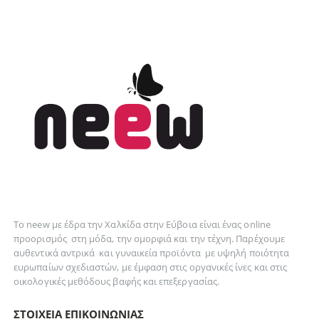
Το neew με έδρα την Xαλκίδα στην Εύβοια είναι ένας online
προορισμός στη
μόδα
, την
ομορφιά
και την
τέχνη
. Παρέχουμε
αυθεντικά
αντρικά
και
γυναικεία
προϊόντα με υψηλή ποιότητα
ευρωπαίων σχεδιαστών, με έμφαση στις οργανικές ίνες και στις
οικολογικές μεθόδους βαφής και επεξεργασίας.
ΣΤΟΙΧΕΊΑ ΕΠΙΚΟΙΝΩΝΊΑΣ