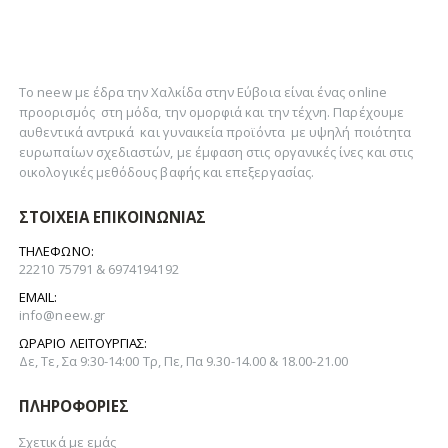
Το neew με έδρα την Xαλκίδα στην Εύβοια είναι ένας online
προορισμός στη
μόδα
, την
ομορφιά
και την
τέχνη
. Παρέχουμε
αυθεντικά
αντρικά
και
γυναικεία
προϊόντα με υψηλή ποιότητα
ευρωπαίων σχεδιαστών, με έμφαση στις οργανικές ίνες και στις
οικολογικές μεθόδους βαφής και επεξεργασίας.
ΣΤΟΙΧΕΊΑ ΕΠΙΚΟΙΝΩΝΊΑΣ
ΤΗΛΈΦΩΝΟ:
22210 75791 & 6974194192
EMAIL:
info@neew.gr
ΩΡΆΡΙΟ ΛΕΙΤΟΥΡΓΊΑΣ:
Δε, Τε, Σα 9:30-14:00 Τρ, Πε, Πα 9.30-14.00 & 18.00-21.00
ΠΛΗΡΟΦΟΡΊΕΣ
Σχετικά με εμάς