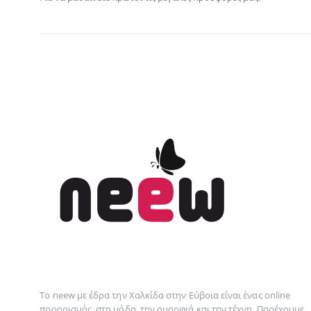
Το neew με έδρα την Xαλκίδα στην Εύβοια είναι ένας online
προορισμός στη
μόδα
, την
ομορφιά
και την
τέχνη
. Παρέχουμε