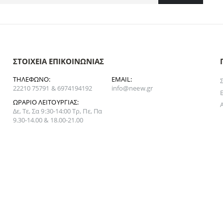
ΣΤΟΙΧΕΊΑ ΕΠΙΚΟΙΝΩΝΊΑΣ
ΤΗΛΈΦΩΝΟ:
EMAIL:
22210 75791 & 6974194192
info@neew.gr
ΩΡΆΡΙΟ ΛΕΙΤΟΥΡΓΊΑΣ:
Δε, Τε, Σα 9:30-14:00 Τρ, Πε, Πα
9.30-14.00 & 18.00-21.00