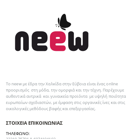
Το neew με έδρα την Xαλκίδα στην Εύβοια είναι ένας online
προορισμός στη
μόδα
, την
ομορφιά
και την
τέχνη
. Παρέχουμε
αυθεντικά
αντρικά
και
γυναικεία
προϊόντα με υψηλή ποιότητα
ευρωπαίων σχεδιαστών, με έμφαση στις οργανικές ίνες και στις
οικολογικές μεθόδους βαφής και επεξεργασίας.
ΣΤΟΙΧΕΊΑ ΕΠΙΚΟΙΝΩΝΊΑΣ
ΤΗΛΈΦΩΝΟ:
22210 75791 & 6974194192