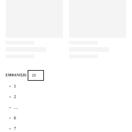
ΕΜΦΆΝΙΣΗ:
1
2
…
6
7