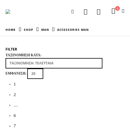
0
HOME
SHOP
MAN
ACCESSORIES MAN
FILTER
ΤΑΞΙΝΌΜΗΣΗ ΚΑΤΆ:
ΕΜΦΆΝΙΣΗ:
1
2
…
6
7