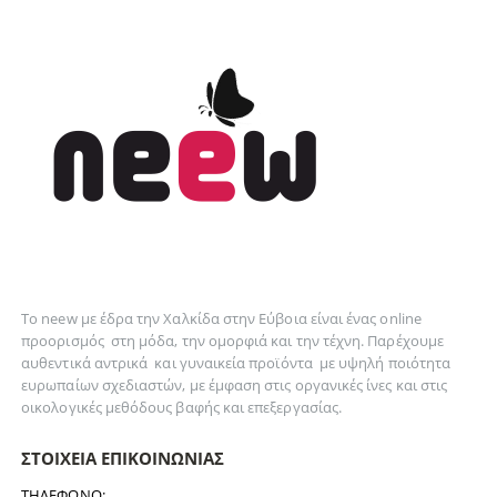
Το neew με έδρα την Xαλκίδα στην Εύβοια είναι ένας online
προορισμός στη
μόδα
, την
ομορφιά
και την
τέχνη
. Παρέχουμε
αυθεντικά
αντρικά
και
γυναικεία
προϊόντα με υψηλή ποιότητα
ευρωπαίων σχεδιαστών, με έμφαση στις οργανικές ίνες και στις
οικολογικές μεθόδους βαφής και επεξεργασίας.
ΣΤΟΙΧΕΊΑ ΕΠΙΚΟΙΝΩΝΊΑΣ
ΤΗΛΈΦΩΝΟ: