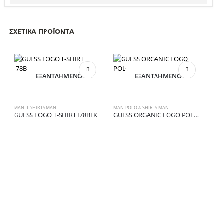
ΣΧΕΤΙΚΆ ΠΡΟΪΌΝΤΑ
ΕΞΑΝΤΛΗΜΈΝΟ
ΕΞΑΝΤΛΗΜΈΝΟ
MAN
,
T-SHIRTS MAN
MAN
,
POLO & SHIRTS MAN
GUESS LOGO T-SHIRT I78BLK
GUESS ORGANIC LOGO POLO P54BLK
M
G