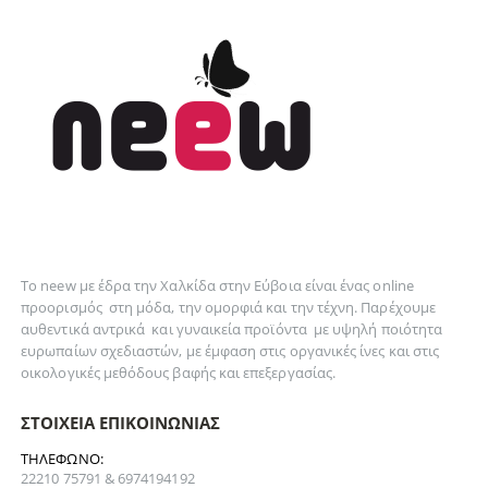
Το neew με έδρα την Xαλκίδα στην Εύβοια είναι ένας online
προορισμός στη
μόδα
, την
ομορφιά
και την
τέχνη
. Παρέχουμε
αυθεντικά
αντρικά
και
γυναικεία
προϊόντα με υψηλή ποιότητα
ευρωπαίων σχεδιαστών, με έμφαση στις οργανικές ίνες και στις
οικολογικές μεθόδους βαφής και επεξεργασίας.
ΣΤΟΙΧΕΊΑ ΕΠΙΚΟΙΝΩΝΊΑΣ
ΤΗΛΈΦΩΝΟ:
22210 75791 & 6974194192