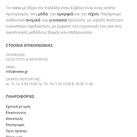
Το neew με έδρα την Xαλκίδα στην Εύβοια είναι ένας online
προορισμός στη
μόδα
, την
ομορφιά
και την
τέχνη
. Παρέχουμε
αυθεντικά
αντρικά
και
γυναικεία
προϊόντα με υψηλή ποιότητα
ευρωπαίων σχεδιαστών, με έμφαση στις οργανικές ίνες και στις
οικολογικές μεθόδους βαφής και επεξεργασίας.
ΣΤΟΙΧΕΊΑ ΕΠΙΚΟΙΝΩΝΊΑΣ
ΤΗΛΈΦΩΝΟ:
22210 75791 & 6974194192
EMAIL:
info@neew.gr
ΩΡΆΡΙΟ ΛΕΙΤΟΥΡΓΊΑΣ:
Δε, Τε, Σα 9:30-14:00 Τρ, Πε, Πα 9.30-14.00 & 18.00-21.00
ΠΛΗΡΟΦΟΡΊΕΣ
Σχετικά με εμάς
Επικοινωνία
Αποστολές
Επιστροφές
Όροι Χρήσης
Πληρωμές