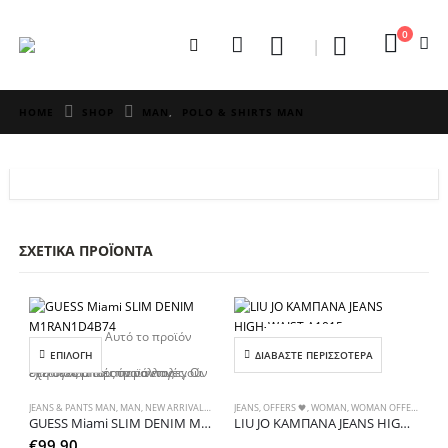
0
HOME
SHOP
MAN
,
POLO & SHIRTS MAN
ΣΧΕΤΙΚΆ ΠΡΟΪΌΝΤΑ
Αυτό το προϊόν
ΕΞΑΝΤΛΗΜΈΝΟ
ΕΠΙΛΟΓΉ
ΔΙΑΒΆΣΤΕ ΠΕΡΙΣΣΌΤΕΡΑ
έχει πολλαπλές παραλλαγές. Οι επιλογές μπορούν να επιλεγούν στη σελίδα του προϊόντος
JEANS & PANTS MAN
,
MAN
,
NEW ARRIVALS
,
NEW ARRIVALS MAN
JEANS
,
OFFERS 🖤
,
WOMAN
,
WOMAN OFFERS
GUESS Miami SLIM DENIM M1RAN1D4B74
LIU JO ΚΑΜΠΑΝΑ JEANS HIGH-WAIST A1015
€
99.90