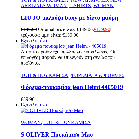
ARRIVALS WOMAN
,
T-SHIRTS
,
WOMAN
LIU JO μπλούζα boxy με δίχτυ μαύρη
€
149.00
Original price was: €149.00.
€
139.90
Η
τρέχουσα τιμή είναι: €139.90.
Εξαντλημένο
Αυτό το προϊόν έχει πολλαπλές παραλλαγές. Οι
επιλογές μπορούν να επιλεγούν στη σελίδα του
προϊόντος
Γρήγορη Προβολή
ΤΟΠ & ΠΟΥΚΑΜΙΣΑ
,
ΦΟΡΕΜΑΤΑ & ΦΟΡΜΕΣ
Φόρεμα-πουκαμίσα jean Helmi 4405019
€
89.90
Εξαντλημένο
Γρήγορη Προβολή
WOMAN
,
ΤΟΠ & ΠΟΥΚΑΜΙΣΑ
S OLIVER Πουκάμισο Mao