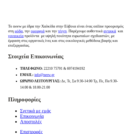
Το neew με έδρα την Xαλκίδα στην Εύβοια είναι ένας online προορισμός
στη
μόδα
, την
ομορφιά
και την
τέχνη
. Παρέχουμε αυθεντικά
αντρικά
και
γυναικεία
προϊόντα με υψηλή ποιότητα ευρωπαίων σχεδιαστών, με
έμφαση στις οργανικές ίνες και στις οικολογικές μεθόδους βαφής και
επεξεργασίας.
Στοιχεία Επικοινωνίας
ΤΗΛΈΦΩΝΟ:
22210 75791 & 6974194192
EMAIL:
info@neew.gr
ΩΡΆΡΙΟ ΛΕΙΤΟΥΡΓΊΑΣ:
Δε, Τε, Σα 9:30-14:00 Τρ, Πε, Πα 9.30-
14.00 & 18.00-21.00
Πληροφορίες
Σχετικά με εμάς
Επικοινωνία
Αποστολές
Επιστροφές