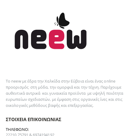
Το neew με έδρα την Xαλκίδα στην Εύβοια είναι ένας online
προορισμός στη
μόδα
, την
ομορφιά
και την
τέχνη
. Παρέχουμε
αυθεντικά
αντρικά
και
γυναικεία
προϊόντα με υψηλή ποιότητα
ευρωπαίων σχεδιαστών, με έμφαση στις οργανικές ίνες και στις
οικολογικές μεθόδους βαφής και επεξεργασίας.
ΣΤΟΙΧΕΊΑ ΕΠΙΚΟΙΝΩΝΊΑΣ
ΤΗΛΈΦΩΝΟ:
22210 75791 & 6974194192