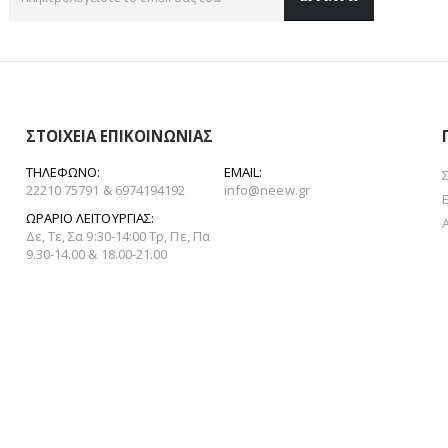
ΣΤΟΙΧΕΊΑ ΕΠΙΚΟΙΝΩΝΊΑΣ
ΤΗΛΈΦΩΝΟ:
EMAIL:
22210 75791 & 6974194192
info@neew.gr
ΩΡΆΡΙΟ ΛΕΙΤΟΥΡΓΊΑΣ:
Δε, Τε, Σα 9:30-14:00 Τρ, Πε, Πα
9.30-14.00 & 18.00-21.00