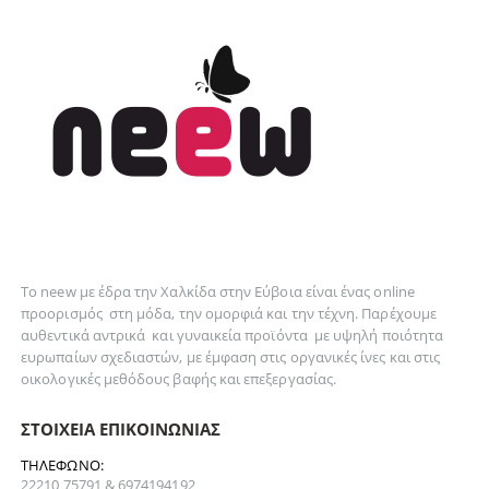
Το neew με έδρα την Xαλκίδα στην Εύβοια είναι ένας online
προορισμός στη
μόδα
, την
ομορφιά
και την
τέχνη
. Παρέχουμε
αυθεντικά
αντρικά
και
γυναικεία
προϊόντα με υψηλή ποιότητα
ευρωπαίων σχεδιαστών, με έμφαση στις οργανικές ίνες και στις
οικολογικές μεθόδους βαφής και επεξεργασίας.
ΣΤΟΙΧΕΊΑ ΕΠΙΚΟΙΝΩΝΊΑΣ
ΤΗΛΈΦΩΝΟ:
22210 75791 & 6974194192