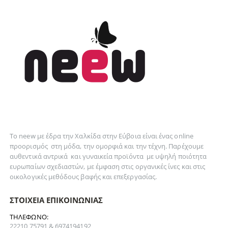
Το neew με έδρα την Xαλκίδα στην Εύβοια είναι ένας online
προορισμός στη
μόδα
, την
ομορφιά
και την
τέχνη
. Παρέχουμε
αυθεντικά
αντρικά
και
γυναικεία
προϊόντα με υψηλή ποιότητα
ευρωπαίων σχεδιαστών, με έμφαση στις οργανικές ίνες και στις
οικολογικές μεθόδους βαφής και επεξεργασίας.
ΣΤΟΙΧΕΊΑ ΕΠΙΚΟΙΝΩΝΊΑΣ
ΤΗΛΈΦΩΝΟ:
22210 75791 & 6974194192