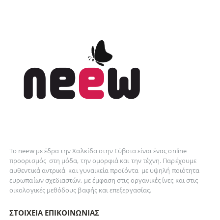
Το neew με έδρα την Xαλκίδα στην Εύβοια είναι ένας online
προορισμός στη
μόδα
, την
ομορφιά
και την
τέχνη
. Παρέχουμε
αυθεντικά
αντρικά
και
γυναικεία
προϊόντα με υψηλή ποιότητα
ευρωπαίων σχεδιαστών, με έμφαση στις οργανικές ίνες και στις
οικολογικές μεθόδους βαφής και επεξεργασίας.
ΣΤΟΙΧΕΊΑ ΕΠΙΚΟΙΝΩΝΊΑΣ