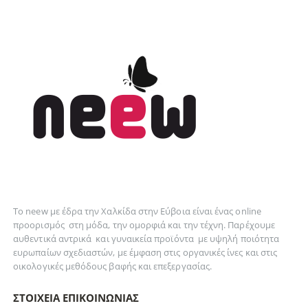
Το neew με έδρα την Xαλκίδα στην Εύβοια είναι ένας online
προορισμός στη
μόδα
, την
ομορφιά
και την
τέχνη
. Παρέχουμε
αυθεντικά
αντρικά
και
γυναικεία
προϊόντα με υψηλή ποιότητα
ευρωπαίων σχεδιαστών, με έμφαση στις οργανικές ίνες και στις
οικολογικές μεθόδους βαφής και επεξεργασίας.
ΣΤΟΙΧΕΊΑ ΕΠΙΚΟΙΝΩΝΊΑΣ