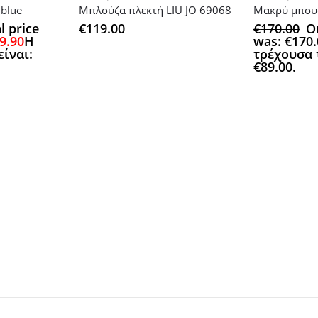
 blue
Μπλούζα πλεκτή LIU JO 69068
l price
€
119.00
€
170.00
Or
9.90
Η
was: €170.
είναι:
τρέχουσα τ
€89.00.