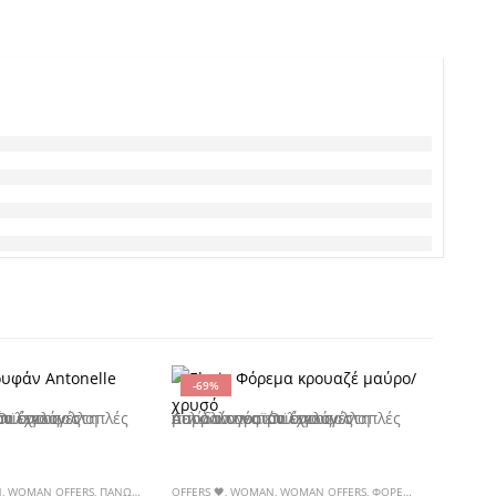
-69%
-36%
να επιλεγούν στη σελίδα του προϊόντος
Αυτό το προϊόν έχει πολλαπλές παραλλαγές. Οι επιλογές μπορούν να επιλεγούν στη σελίδα του προϊόντος
N
,
WOMAN OFFERS
,
ΠΑΝΩΦΟΡΙΑ
OFFERS 🖤
,
WOMAN
,
WOMAN OFFERS
,
ΦΟΡΕΜΑΤΑ & ΦΟΡΜΕΣ