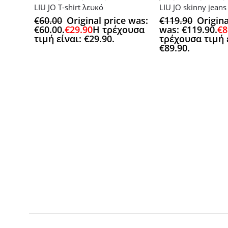
LIU JO T-shirt λευκό
LIU JO skinny jeans
€
60.00
Original price was:
€
119.90
Origina
€60.00.
€
29.90
Η τρέχουσα
was: €119.90.
€
8
τιμή είναι: €29.90.
τρέχουσα τιμή 
€89.90.