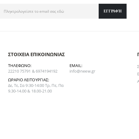
ΣΤΟΙΧΕΊΑ ΕΠΙΚΟΙΝΩΝΊΑΣ
ΤΗΛΈΦΩΝΟ:
EMAIL:
22210 75791 & 6974194192
info@neew.gr
ΩΡΆΡΙΟ ΛΕΙΤΟΥΡΓΊΑΣ:
Δε, Τε, Σα 9:30-14:00 Τρ, Πε, Πα
9.30-14.00 & 18.00-21.00