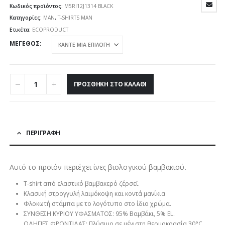
Κωδικός προϊόντος:
M5RI12J1314 BLACK
Κατηγορίες:
MAN
,
T-SHIRTS MAN
Ετικέτα:
ECOPRODUCT
ΜΈΓΕΘΟΣ
ΠΡΟΣΘΉΚΗ ΣΤΟ ΚΑΛΆΘΙ
ΠΕΡΙΓΡΑΦΉ
Αυτό το προϊόν περιέχει ίνες βιολογικού βαμβακιού.
T-shirt από ελαστικό βαμβακερό ζέρσεϊ.
Κλασική στρογγυλή λαιμόκοψη και κοντά μανίκια
Φλοκωτή στάμπα με το λογότυπο στο ίδιο χρώμα.
ΣΥΝΘΕΣΗ ΚΥΡΙΟΥ ΥΦΑΣΜΑΤΟΣ: 95% Βαμβάκι, 5% EL.
ΟΔΗΓΙΕΣ ΦΡΟΝΤΙΔΑΣ: Πλύσιμο σε μέγιστη θερμοκρασία 30°C