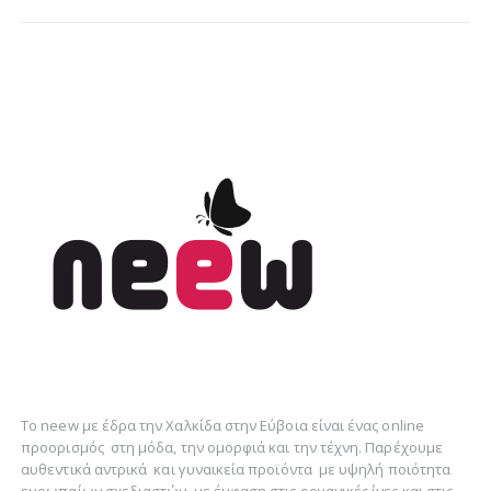
Το neew με έδρα την Xαλκίδα στην Εύβοια είναι ένας online
προορισμός στη
μόδα
, την
ομορφιά
και την
τέχνη
. Παρέχουμε
αυθεντικά
αντρικά
και
γυναικεία
προϊόντα με υψηλή ποιότητα
ευρωπαίων σχεδιαστών, με έμφαση στις οργανικές ίνες και στις