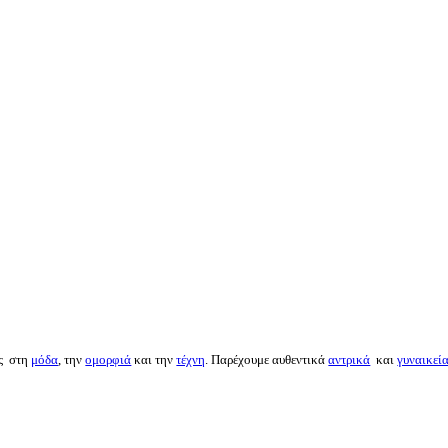
ός στη
μόδα
, την
ομορφιά
και την
τέχνη
. Παρέχουμε αυθεντικά
αντρικά
και
γυναικεί