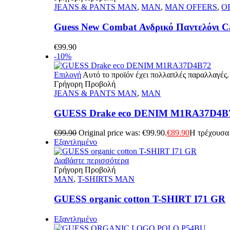
JEANS & PANTS MAN
,
MAN
,
MAN OFFERS
,
O
Guess New Combat Ανδρικό Παντελόνι C
€
99.90
-10%
Επιλογή
Αυτό το προϊόν έχει πολλαπλές παραλλαγές.
Γρήγορη Προβολή
JEANS & PANTS MAN
,
MAN
GUESS Drake eco DENIM M1RA37D4B
€
99.90
Original price was: €99.90.
€
89.90
Η τρέχουσα 
Εξαντλημένο
Διαβάστε περισσότερα
Γρήγορη Προβολή
MAN
,
T-SHIRTS MAN
GUESS organic cotton T-SHIRT I71 GR
Εξαντλημένο