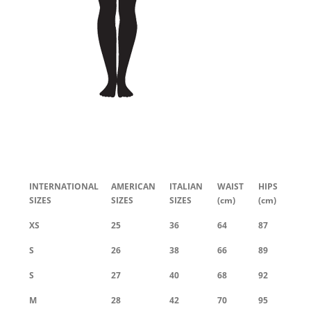
INTERNATIONAL
AMERICAN
ITALIAN
WAIST
HIPS
SIZES
SIZES
SIZES
(cm)
(cm)
XS
25
36
64
87
S
26
38
66
89
S
27
40
68
92
M
28
42
70
95