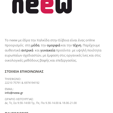
Το neew με έδρα την Xαλκίδα στην Εύβοια είναι ένας online
προορισμός στη
μόδα
, την
ομορφιά
και την
τέχνη
. Παρέχουμε
αυθεντικά
αντρικά
και
γυναικεία
προϊόντα με υψηλή ποιότητα
ευρωπαίων σχεδιαστών, με έμφαση στις οργανικές ίνες και στις
οικολογικές μεθόδους βαφής και επεξεργασίας.
ΣΤΟΙΧΕΊΑ ΕΠΙΚΟΙΝΩΝΊΑΣ
ΤΗΛΈΦΩΝΟ:
22210 75791 & 6974194192
EMAIL:
info@neew.gr
ΩΡΆΡΙΟ ΛΕΙΤΟΥΡΓΊΑΣ:
Δε, Τε, Σα 9:30-14:00 Τρ, Πε, Πα 9.30-14.00 & 18.00-21.00