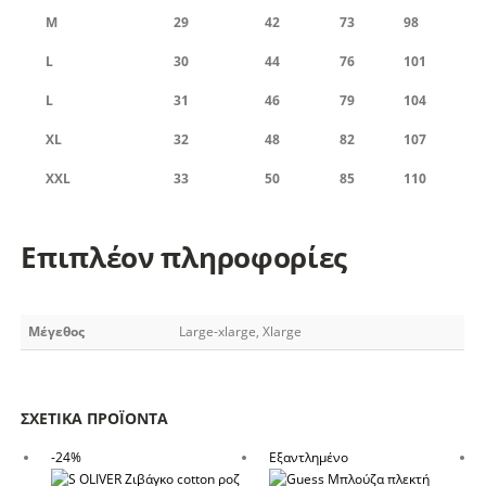
M
29
42
73
98
L
30
44
76
101
L
31
46
79
104
XL
32
48
82
107
XXL
33
50
85
110
Επιπλέον πληροφορίες
Μέγεθος
Large-xlarge, Xlarge
ΣΧΕΤΙΚΆ ΠΡΟΪΌΝΤΑ
-24%
Εξαντλημένο