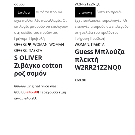
Αυτό το προϊόν
Αυτό το προϊόν
Επιλογή
Επιλογή
έχει πολλαπλές παραλλαγές. Οι
έχει πολλαπλές παραλλαγές. Οι
επιλογές μπορούν να επιλεγούν
επιλογές μπορούν να επιλεγούν
στη σελίδα του προϊόντος
στη σελίδα του προϊόντος
Γρήγορη Προβολή
Γρήγορη Προβολή
OFFERS 🖤
,
WOMAN
,
WOMAN
WOMAN
,
ΠΛΕΚΤΑ
Guess Μπλούζα
OFFERS
,
ΠΛΕΚΤΑ
S OLIVER
πλεκτή
Ζιβάγκο cotton
W2RR21Z2NQ0
ροζ σομόν
€
69.90
€
60.00
Original price was:
€60.00.
€
45.90
Η τρέχουσα τιμή
είναι: €45.90.