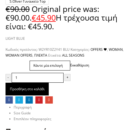
S.Oliver Γυναικείο Top
€
90.00
Original price was:
€90.00.
€
45.90
Η τρέχουσα τιμή
είναι: €45.90.
LIGHT BLUE
Κωδικός προϊόντος:
W2YR10Z2Y41 BLU
Κατηγορίες:
OFFERS 🖤
,
WOMAN
,
WOMAN OFFERS
,
ΠΛΕΚΤΑ
Ετικέτα:
ALL SEASONS
Μέγεθος
Εκκαθάριση
-
+
Προσθήκη στο καλάθι
Περιγραφή
Size Guide
Επιπλέον πληροφορίες