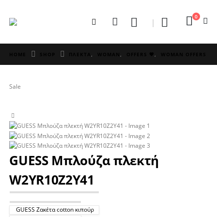
0
HOME
SHOP
ΠΛΕΚΤΑ
,
WOMAN
,
OFFERS 🖤
,
WOMAN OFFERS
Sale
GUESS Μπλούζα πλεκτή
W2YR10Z2Y41
GUESS Ζακέτα cotton κιπούρ