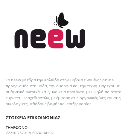
Το neew με έδρα την Xαλκίδα στην Εύβοια είναι ένας online
προορισμός στη
μόδα
, την
ομορφιά
και την
τέχνη
. Παρέχουμε
αυθεντικά
αντρικά
και
γυναικεία
προϊόντα με υψηλή ποιότητα
ευρωπαίων σχεδιαστών, με έμφαση στις οργανικές ίνες και στις
οικολογικές μεθόδους βαφής και επεξεργασίας.
ΣΤΟΙΧΕΊΑ ΕΠΙΚΟΙΝΩΝΊΑΣ
ΤΗΛΈΦΩΝΟ:
22210 75791 & 6974194192