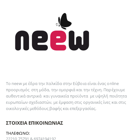
Το neew με έδρα την Xαλκίδα στην Εύβοια είναι ένας online
προορισμός στη
μόδα
, την
ομορφιά
και την
τέχνη
. Παρέχουμε
αυθεντικά
αντρικά
και
γυναικεία
προϊόντα με υψηλή ποιότητα
ευρωπαίων σχεδιαστών, με έμφαση στις οργανικές ίνες και στις
οικολογικές μεθόδους βαφής και επεξεργασίας.
ΣΤΟΙΧΕΊΑ ΕΠΙΚΟΙΝΩΝΊΑΣ
ΤΗΛΈΦΩΝΟ:
22210 75791 & 6974194192