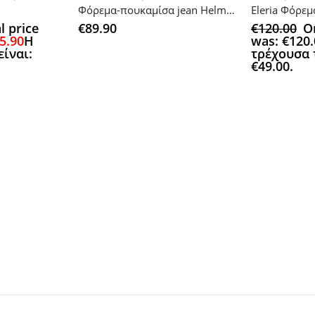
Φόρεμα-πουκαμίσα jean Helmi 4405019
Eleria Φόρεμα
l price
€
89.90
€
120.00
Or
5.90
Η
was: €120.
είναι:
τρέχουσα τ
€49.00.