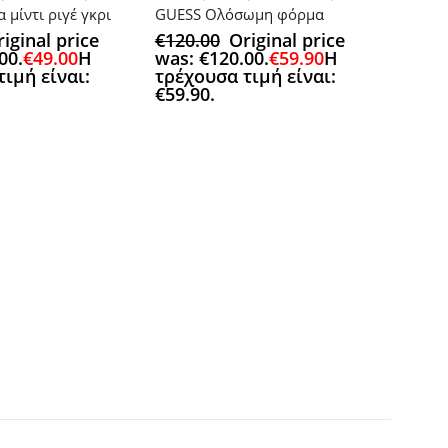
 μίντι ριγέ γκρι
GUESS Ολόσωμη φόρμα
iginal price
€
120.00
Original price
00.
€
49.00
Η
was: €120.00.
€
59.90
Η
ιμή είναι:
τρέχουσα τιμή είναι:
€59.90.
WOMAN
,
Maxi φ