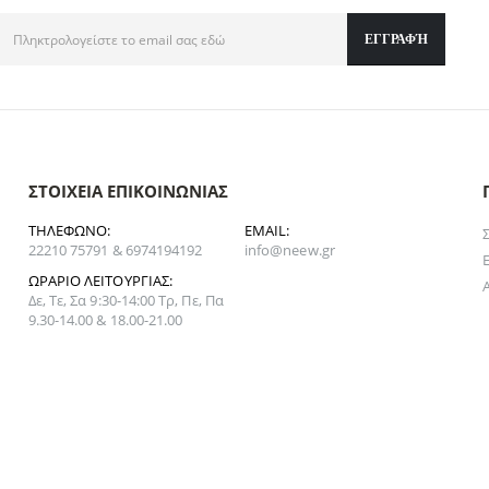
ΣΤΟΙΧΕΊΑ ΕΠΙΚΟΙΝΩΝΊΑΣ
ΤΗΛΈΦΩΝΟ:
EMAIL:
22210 75791 & 6974194192
info@neew.gr
ΩΡΆΡΙΟ ΛΕΙΤΟΥΡΓΊΑΣ:
Δε, Τε, Σα 9:30-14:00 Τρ, Πε, Πα
9.30-14.00 & 18.00-21.00