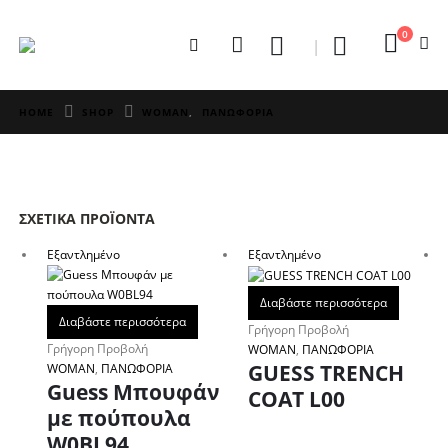
0
HOME
SHOP
WOMAN
,
ΠΑΝΩΦΟΡΙΑ
ΣΧΕΤΙΚΆ ΠΡΟΪΌΝΤΑ
Εξαντλημένο
Εξαντλημένο
Διαβάστε περισσότερα
Διαβάστε περισσότερα
Γρήγορη Προβολή
Γρήγορη Προβολή
WOMAN
,
ΠΑΝΩΦΟΡΙΑ
GUESS TRENCH
WOMAN
,
ΠΑΝΩΦΟΡΙΑ
Guess Μπουφάν
COAT L00
με πούπουλα
W0BL94