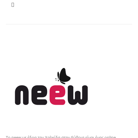
Το neew με έδρα την Xαλκίδα στην Εύβοια είναι ένας online