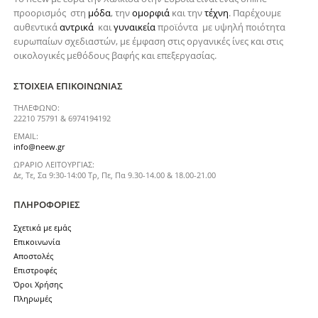
προορισμός στη
μόδα
, την
ομορφιά
και την
τέχνη
. Παρέχουμε
αυθεντικά
αντρικά
και
γυναικεία
προϊόντα με υψηλή ποιότητα
ευρωπαίων σχεδιαστών, με έμφαση στις οργανικές ίνες και στις
οικολογικές μεθόδους βαφής και επεξεργασίας.
ΣΤΟΙΧΕΊΑ ΕΠΙΚΟΙΝΩΝΊΑΣ
ΤΗΛΈΦΩΝΟ:
22210 75791 & 6974194192
EMAIL:
info@neew.gr
ΩΡΆΡΙΟ ΛΕΙΤΟΥΡΓΊΑΣ:
Δε, Τε, Σα 9:30-14:00 Τρ, Πε, Πα 9.30-14.00 & 18.00-21.00
ΠΛΗΡΟΦΟΡΊΕΣ
Σχετικά με εμάς
Επικοινωνία
Αποστολές
Επιστροφές
Όροι Χρήσης
Πληρωμές