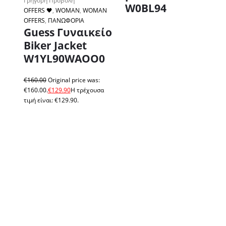
Γρήγορη Προβολή
W0BL94
OFFERS 🖤
,
WOMAN
,
WOMAN
OFFERS
,
ΠΑΝΩΦΟΡΙΑ
Guess Γυναικείο
Biker Jacket
W1YL90WAOO0
€
160.00
Original price was:
€160.00.
€
129.90
Η τρέχουσα
τιμή είναι: €129.90.