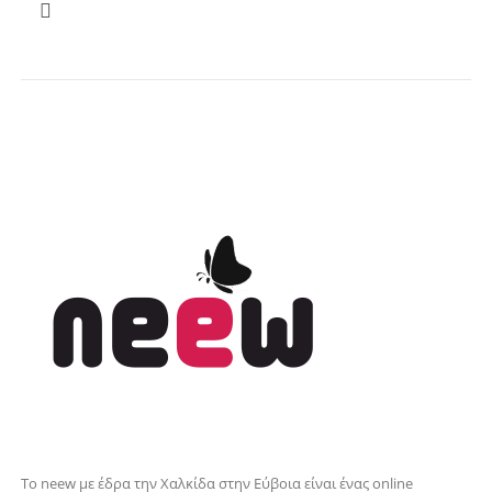
Το neew με έδρα την Xαλκίδα στην Εύβοια είναι ένας online