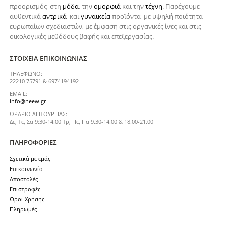
προορισμός στη
μόδα
, την
ομορφιά
και την
τέχνη
. Παρέχουμε
αυθεντικά
αντρικά
και
γυναικεία
προϊόντα με υψηλή ποιότητα
ευρωπαίων σχεδιαστών, με έμφαση στις οργανικές ίνες και στις
οικολογικές μεθόδους βαφής και επεξεργασίας.
ΣΤΟΙΧΕΊΑ ΕΠΙΚΟΙΝΩΝΊΑΣ
ΤΗΛΈΦΩΝΟ:
22210 75791 & 6974194192
EMAIL:
info@neew.gr
ΩΡΆΡΙΟ ΛΕΙΤΟΥΡΓΊΑΣ:
Δε, Τε, Σα 9:30-14:00 Τρ, Πε, Πα 9.30-14.00 & 18.00-21.00
ΠΛΗΡΟΦΟΡΊΕΣ
Σχετικά με εμάς
Επικοινωνία
Αποστολές
Επιστροφές
Όροι Χρήσης
Πληρωμές