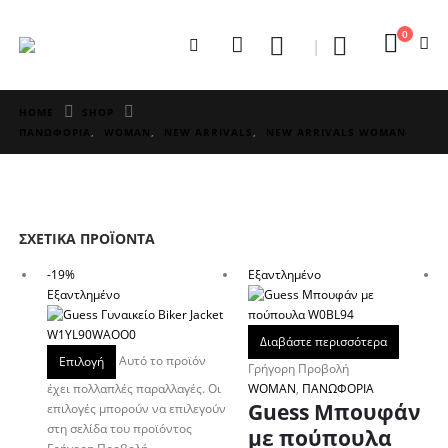
0
HOME
SHOP
ΠΑΝΩΦΟΡΙΑ
,
WOMAN
,
NEW ARRIVALS
,
NEW ARRIVALS WOMAN
ΣΧΕΤΙΚΆ ΠΡΟΪΌΝΤΑ
-19%
Εξαντλημένο
Εξαντλημένο
Διαβάστε περισσότερα
Αυτό το προϊόν
Επιλογή
Γρήγορη Προβολή
έχει πολλαπλές παραλλαγές. Οι
WOMAN
,
ΠΑΝΩΦΟΡΙΑ
Guess Μπουφάν
επιλογές μπορούν να επιλεγούν
στη σελίδα του προϊόντος
με πούπουλα