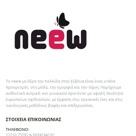
Το neew με έδρα την Xαλκίδα στην Εύβοια είναι ένας online
προορισμός στη
μόδα
, την
ομορφιά
και την
τέχνη
. Παρέχουμε
αυθεντικά
αντρικά
και
γυναικεία
προϊόντα με υψηλή ποιότητα
ευρωπαίων σχεδιαστών, με έμφαση στις οργανικές ίνες και στις
οικολογικές μεθόδους βαφής και επεξεργασίας.
ΣΤΟΙΧΕΊΑ ΕΠΙΚΟΙΝΩΝΊΑΣ
ΤΗΛΈΦΩΝΟ:
22210 75791 & 6974194192