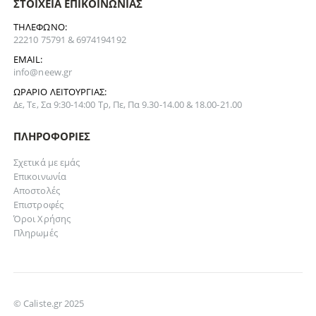
ΣΤΟΙΧΕΊΑ ΕΠΙΚΟΙΝΩΝΊΑΣ
ΤΗΛΈΦΩΝΟ:
22210 75791 & 6974194192
EMAIL:
info@neew.gr
ΩΡΆΡΙΟ ΛΕΙΤΟΥΡΓΊΑΣ:
Δε, Τε, Σα 9:30-14:00 Τρ, Πε, Πα 9.30-14.00 & 18.00-21.00
ΠΛΗΡΟΦΟΡΊΕΣ
Σχετικά με εμάς
Επικοινωνία
Αποστολές
Επιστροφές
Όροι Χρήσης
Πληρωμές
© Caliste.gr 2025