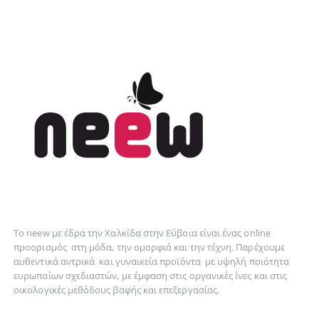
Το neew με έδρα την Xαλκίδα στην Εύβοια είναι ένας online
προορισμός στη
μόδα
, την
ομορφιά
και την
τέχνη
. Παρέχουμε
αυθεντικά
αντρικά
και
γυναικεία
προϊόντα με υψηλή ποιότητα
ευρωπαίων σχεδιαστών, με έμφαση στις οργανικές ίνες και στις
οικολογικές μεθόδους βαφής και επεξεργασίας.