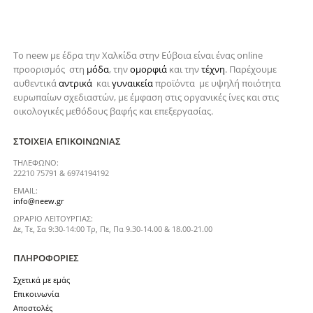
Το neew με έδρα την Xαλκίδα στην Εύβοια είναι ένας online
προορισμός στη
μόδα
, την
ομορφιά
και την
τέχνη
. Παρέχουμε
αυθεντικά
αντρικά
και
γυναικεία
προϊόντα με υψηλή ποιότητα
ευρωπαίων σχεδιαστών, με έμφαση στις οργανικές ίνες και στις
οικολογικές μεθόδους βαφής και επεξεργασίας.
ΣΤΟΙΧΕΊΑ ΕΠΙΚΟΙΝΩΝΊΑΣ
ΤΗΛΈΦΩΝΟ:
22210 75791 & 6974194192
EMAIL:
info@neew.gr
ΩΡΆΡΙΟ ΛΕΙΤΟΥΡΓΊΑΣ:
Δε, Τε, Σα 9:30-14:00 Τρ, Πε, Πα 9.30-14.00 & 18.00-21.00
ΠΛΗΡΟΦΟΡΊΕΣ
Σχετικά με εμάς
Επικοινωνία
Αποστολές