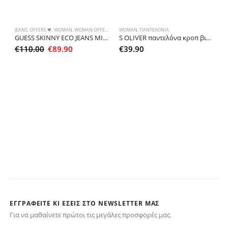
JEANS
,
OFFERS 🖤
,
WOMAN
,
WOMAN OFFERS
,
ΠΑΝΤΕΛΟΝΙΑ
WOMAN
,
ΠΑΝΤΕΛΟΝΙΑ
GUESS SKINNY ECO JEANS MID-WAIST
S OLIVER παντελόνα κροπ βισκόζ μαύρο
Original
Η
€
110.00
€
89.90
€
39.90
price
τρέχουσα
was:
τιμή
€110.00.
είναι:
€89.90.
Αυτό το προϊόν έ
O
L
€
ΕΓΓΡΑΦΕΊΤΕ ΚΙ ΕΣΕΊΣ ΣΤΟ NEWSLETTER ΜΑΣ
Για να μαθαίνετε πρώτοι τις μεγάλες προσφορές μας.