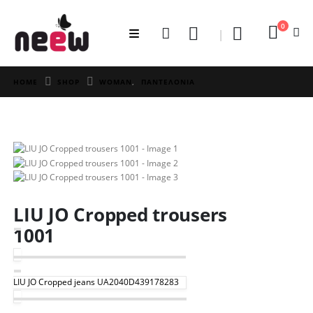
0
HOME
SHOP
WOMAN
,
ΠΑΝΤΕΛΟΝΙΑ
LIU JO Cropped trousers
1001
LIU JO Cropped jeans UA2040D439178283