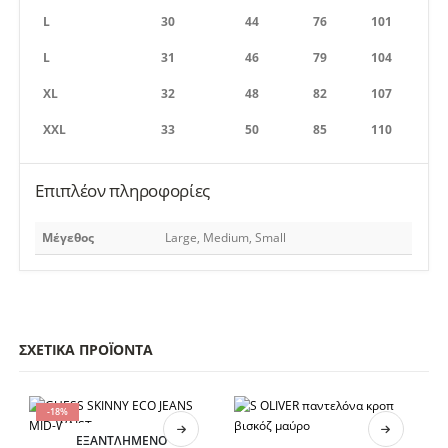
L
30
44
76
101
L
31
46
79
104
XL
32
48
82
107
XXL
33
50
85
110
Επιπλέον πληροφορίες
Μέγεθος
Large, Medium, Small
ΣΧΕΤΙΚΆ ΠΡΟΪΌΝΤΑ
-18%
Αυτό το προϊόν έχει πολλαπλές παραλλαγές. Οι επιλογές μπορούν να επιλεγούν στη σελίδα του προϊόντος
Αυτό το προϊόν έχει πολλαπλές παραλλαγές. Οι επιλογές μπορούν να επιλεγούν στη σελίδα του προϊόντος
ΕΞΑΝΤΛΗΜΈΝΟ