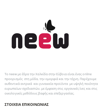
Το neew με έδρα την Xαλκίδα στην Εύβοια είναι ένας online
προορισμός στη
μόδα
, την
ομορφιά
και την
τέχνη
. Παρέχουμε
αυθεντικά
αντρικά
και
γυναικεία
προϊόντα με υψηλή ποιότητα
ευρωπαίων σχεδιαστών, με έμφαση στις οργανικές ίνες και στις
οικολογικές μεθόδους βαφής και επεξεργασίας.
ΣΤΟΙΧΕΊΑ ΕΠΙΚΟΙΝΩΝΊΑΣ