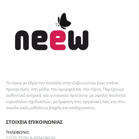
Το neew με έδρα την Xαλκίδα στην Εύβοια είναι ένας online
προορισμός στη
μόδα
, την
ομορφιά
και την
τέχνη
. Παρέχουμε
αυθεντικά
αντρικά
και
γυναικεία
προϊόντα με υψηλή ποιότητα
ευρωπαίων σχεδιαστών, με έμφαση στις οργανικές ίνες και στις
οικολογικές μεθόδους βαφής και επεξεργασίας.
ΣΤΟΙΧΕΊΑ ΕΠΙΚΟΙΝΩΝΊΑΣ
ΤΗΛΈΦΩΝΟ:
22210 75791 & 6974194192