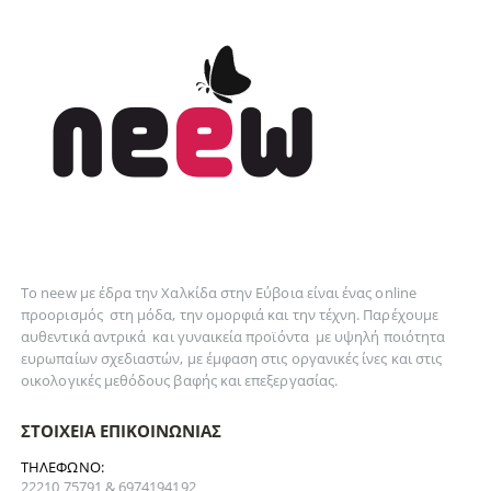
Το neew με έδρα την Xαλκίδα στην Εύβοια είναι ένας online
προορισμός στη
μόδα
, την
ομορφιά
και την
τέχνη
. Παρέχουμε
αυθεντικά
αντρικά
και
γυναικεία
προϊόντα με υψηλή ποιότητα
ευρωπαίων σχεδιαστών, με έμφαση στις οργανικές ίνες και στις
οικολογικές μεθόδους βαφής και επεξεργασίας.
ΣΤΟΙΧΕΊΑ ΕΠΙΚΟΙΝΩΝΊΑΣ
ΤΗΛΈΦΩΝΟ:
22210 75791 & 6974194192