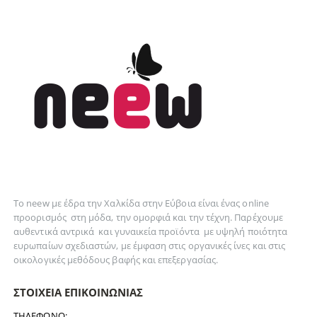
Το neew με έδρα την Xαλκίδα στην Εύβοια είναι ένας online
προορισμός στη
μόδα
, την
ομορφιά
και την
τέχνη
. Παρέχουμε
αυθεντικά
αντρικά
και
γυναικεία
προϊόντα με υψηλή ποιότητα
ευρωπαίων σχεδιαστών, με έμφαση στις οργανικές ίνες και στις
οικολογικές μεθόδους βαφής και επεξεργασίας.
ΣΤΟΙΧΕΊΑ ΕΠΙΚΟΙΝΩΝΊΑΣ
ΤΗΛΈΦΩΝΟ: