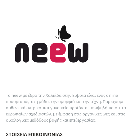
Το neew με έδρα την Xαλκίδα στην Εύβοια είναι ένας online
προορισμός στη
μόδα
, την
ομορφιά
και την
τέχνη
. Παρέχουμε
αυθεντικά
αντρικά
και
γυναικεία
προϊόντα με υψηλή ποιότητα
ευρωπαίων σχεδιαστών, με έμφαση στις οργανικές ίνες και στις
οικολογικές μεθόδους βαφής και επεξεργασίας.
ΣΤΟΙΧΕΊΑ ΕΠΙΚΟΙΝΩΝΊΑΣ