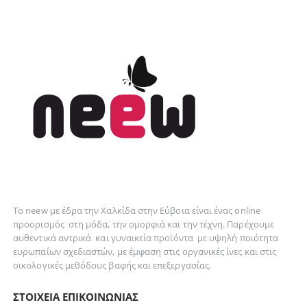
Το neew με έδρα την Xαλκίδα στην Εύβοια είναι ένας online
προορισμός στη
μόδα
, την
ομορφιά
και την
τέχνη
. Παρέχουμε
αυθεντικά
αντρικά
και
γυναικεία
προϊόντα με υψηλή ποιότητα
ευρωπαίων σχεδιαστών, με έμφαση στις οργανικές ίνες και στις
οικολογικές μεθόδους βαφής και επεξεργασίας.
ΣΤΟΙΧΕΊΑ ΕΠΙΚΟΙΝΩΝΊΑΣ