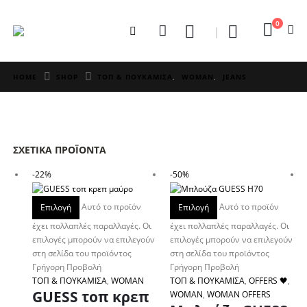
0
HOME
SHOP
ΤΟΠ & ΠΟΥΚΑΜΙΣΑ
,
WOMAN
,
JEANS
ΣΧΕΤΙΚΆ ΠΡΟΪΌΝΤΑ
-22%
-50%
Αυτό το προϊόν
Αυτό το προϊόν
Επιλογή
Επιλογή
έχει πολλαπλές παραλλαγές. Οι
έχει πολλαπλές παραλλαγές. Οι
επιλογές μπορούν να επιλεγούν
επιλογές μπορούν να επιλεγούν
στη σελίδα του προϊόντος
στη σελίδα του προϊόντος
Γρήγορη Προβολή
Γρήγορη Προβολή
ΤΟΠ & ΠΟΥΚΑΜΙΣΑ
,
WOMAN
ΤΟΠ & ΠΟΥΚΑΜΙΣΑ
,
OFFERS 🖤
,
GUESS τοπ κρεπ
WOMAN
,
WOMAN OFFERS