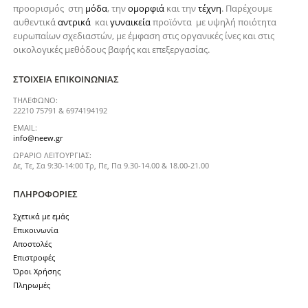
προορισμός στη
μόδα
, την
ομορφιά
και την
τέχνη
. Παρέχουμε
αυθεντικά
αντρικά
και
γυναικεία
προϊόντα με υψηλή ποιότητα
ευρωπαίων σχεδιαστών, με έμφαση στις οργανικές ίνες και στις
οικολογικές μεθόδους βαφής και επεξεργασίας.
ΣΤΟΙΧΕΊΑ ΕΠΙΚΟΙΝΩΝΊΑΣ
ΤΗΛΈΦΩΝΟ:
22210 75791 & 6974194192
EMAIL:
info@neew.gr
ΩΡΆΡΙΟ ΛΕΙΤΟΥΡΓΊΑΣ:
Δε, Τε, Σα 9:30-14:00 Τρ, Πε, Πα 9.30-14.00 & 18.00-21.00
ΠΛΗΡΟΦΟΡΊΕΣ
Σχετικά με εμάς
Επικοινωνία
Αποστολές
Επιστροφές
Όροι Χρήσης
Πληρωμές