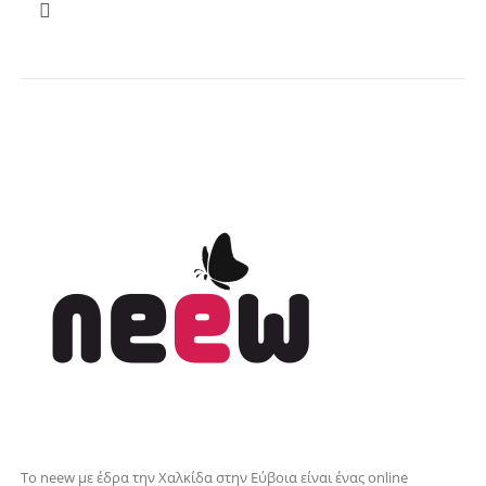
Το neew με έδρα την Xαλκίδα στην Εύβοια είναι ένας online