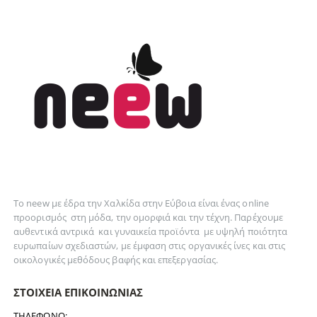
Το neew με έδρα την Xαλκίδα στην Εύβοια είναι ένας online
προορισμός στη
μόδα
, την
ομορφιά
και την
τέχνη
. Παρέχουμε
αυθεντικά
αντρικά
και
γυναικεία
προϊόντα με υψηλή ποιότητα
ευρωπαίων σχεδιαστών, με έμφαση στις οργανικές ίνες και στις
οικολογικές μεθόδους βαφής και επεξεργασίας.
ΣΤΟΙΧΕΊΑ ΕΠΙΚΟΙΝΩΝΊΑΣ
ΤΗΛΈΦΩΝΟ: