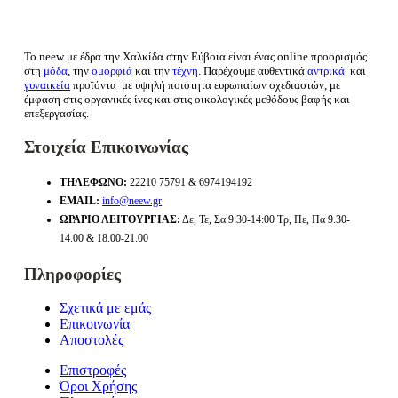
Το neew με έδρα την Xαλκίδα στην Εύβοια είναι ένας online προορισμός
στη
μόδα
, την
ομορφιά
και την
τέχνη
. Παρέχουμε αυθεντικά
αντρικά
και
γυναικεία
προϊόντα με υψηλή ποιότητα ευρωπαίων σχεδιαστών, με
έμφαση στις οργανικές ίνες και στις οικολογικές μεθόδους βαφής και
επεξεργασίας.
Στοιχεία Επικοινωνίας
ΤΗΛΈΦΩΝΟ:
22210 75791 & 6974194192
EMAIL:
info@neew.gr
ΩΡΆΡΙΟ ΛΕΙΤΟΥΡΓΊΑΣ:
Δε, Τε, Σα 9:30-14:00 Τρ, Πε, Πα 9.30-
14.00 & 18.00-21.00
Πληροφορίες
Σχετικά με εμάς
Επικοινωνία
Αποστολές
Επιστροφές
Όροι Χρήσης