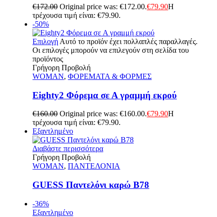
€
172.00
Original price was: €172.00.
€
79.90
Η
τρέχουσα τιμή είναι: €79.90.
-50%
Επιλογή
Αυτό το προϊόν έχει πολλαπλές παραλλαγές.
Οι επιλογές μπορούν να επιλεγούν στη σελίδα του
προϊόντος
Γρήγορη Προβολή
WOMAN
,
ΦΟΡΕΜΑΤΑ & ΦΟΡΜΕΣ
Eighty2 Φόρεμα σε Α γραμμή εκρού
€
160.00
Original price was: €160.00.
€
79.90
Η
τρέχουσα τιμή είναι: €79.90.
Εξαντλημένο
Διαβάστε περισσότερα
Γρήγορη Προβολή
WOMAN
,
ΠΑΝΤΕΛΟΝΙΑ
GUESS Παντελόνι καρώ B78
-36%
Εξαντλημένο