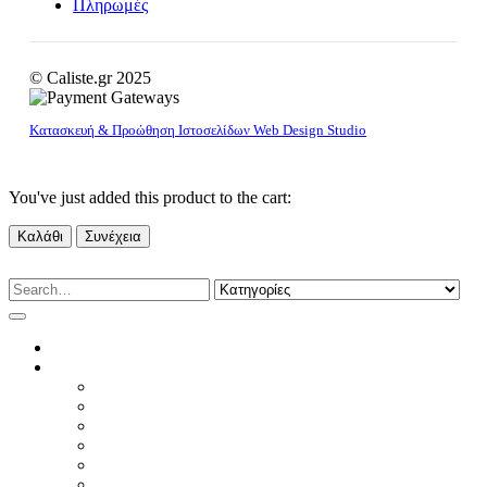
Πληρωμές
© Caliste.gr 2025
Κατασκευή & Προώθηση Ιστοσελίδων Web Design Studio
You've just added this product to the cart:
Καλάθι
Συνέχεια
HOME
WOMAN
T-SHIRTS
ΦΟΥΤΕΡ & ΦΟΡΜΕΣ
ΤΟΠ & ΠΟΥΚΑΜΙΣΑ
ΠΛΕΚΤΑ
ΠΑΝΤΕΛΟΝΙΑ
JEANS