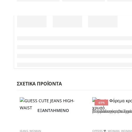
ΣΧΕΤΙΚΆ ΠΡΟΪΌΝΤΑ
-69%
ΕΞΑΝΤΛΗΜΈΝΟ
Αυτό το προϊόν έχει πολλαπλές παραλλαγές. Οι επιλογές μπορούν να επιλεγούν στη σελίδα του πρ
JEANS
,
WOMAN
OFFERS 🖤
,
WOMAN
,
WOMAN