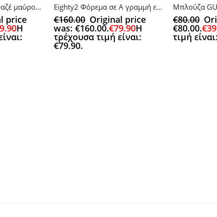
Eleria Φόρεμα κρουαζέ μαύρο/χρυσό
Eighty2 Φόρεμα σε Α γραμμή εκρού
Μπλούζα GU
l price
€
160.00
Original price
€
80.00
Ori
9.90
Η
was: €160.00.
€
79.90
Η
€80.00.
€
39
είναι:
τρέχουσα τιμή είναι:
τιμή είναι
€79.90.