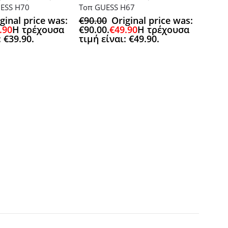
ESS H70
Τοπ GUESS H67
ginal price was:
€
90.00
Original price was:
.90
Η τρέχουσα
€90.00.
€
49.90
Η τρέχουσα
: €39.90.
τιμή είναι: €49.90.
Αυτό το προϊόν έχει πολλαπλές πα
ACCESSOR
€
40.0
€40.0
τιμή 