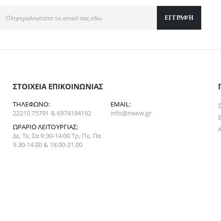
ΣΤΟΙΧΕΊΑ ΕΠΙΚΟΙΝΩΝΊΑΣ
ΤΗΛΈΦΩΝΟ:
EMAIL:
22210 75791 & 6974194192
info@neew.gr
ΩΡΆΡΙΟ ΛΕΙΤΟΥΡΓΊΑΣ:
Δε, Τε, Σα 9:30-14:00 Τρ, Πε, Πα
9.30-14.00 & 18.00-21.00