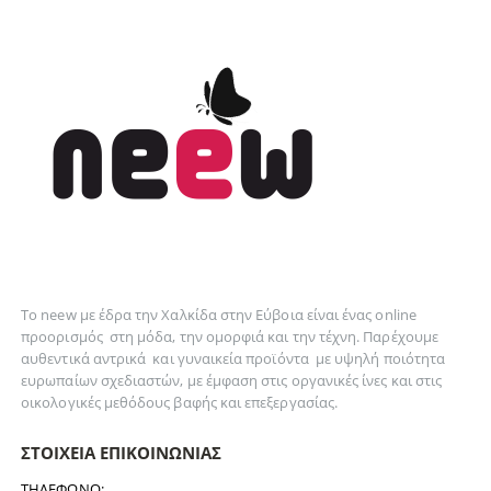
Το neew με έδρα την Xαλκίδα στην Εύβοια είναι ένας online
προορισμός στη
μόδα
, την
ομορφιά
και την
τέχνη
. Παρέχουμε
αυθεντικά
αντρικά
και
γυναικεία
προϊόντα με υψηλή ποιότητα
ευρωπαίων σχεδιαστών, με έμφαση στις οργανικές ίνες και στις
οικολογικές μεθόδους βαφής και επεξεργασίας.
ΣΤΟΙΧΕΊΑ ΕΠΙΚΟΙΝΩΝΊΑΣ
ΤΗΛΈΦΩΝΟ: