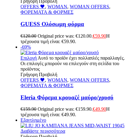
Γρήγορη Προβολή
OFFERS 🖤
,
WOMAN
,
WOMAN OFFERS
,
ΦΟΡΕΜΑΤΑ & ΦΟΡΜΕΣ
GUESS Ολόσωμη φόρμα
€
120.00
Original price was: €120.00.
€
59.90
Η
τρέχουσα τιμή είναι: €59.90.
-69%
Επιλογή
Αυτό το προϊόν έχει πολλαπλές παραλλαγές.
Οι επιλογές μπορούν να επιλεγούν στη σελίδα του
προϊόντος
Γρήγορη Προβολή
OFFERS 🖤
,
WOMAN
,
WOMAN OFFERS
,
ΦΟΡΕΜΑΤΑ & ΦΟΡΜΕΣ
Eleria Φόρεμα κρουαζέ μαύρο/χρυσό
€
159.90
Original price was: €159.90.
€
49.90
Η
τρέχουσα τιμή είναι: €49.90.
Εξαντλημένο
Διαβάστε περισσότερα
Γρήγορη Προβολή