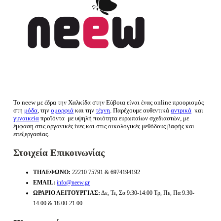
Το neew με έδρα την Xαλκίδα στην Εύβοια είναι ένας online προορισμός
στη
μόδα
, την
ομορφιά
και την
τέχνη
. Παρέχουμε αυθεντικά
αντρικά
και
γυναικεία
προϊόντα με υψηλή ποιότητα ευρωπαίων σχεδιαστών, με
έμφαση στις οργανικές ίνες και στις οικολογικές μεθόδους βαφής και
επεξεργασίας.
Στοιχεία Επικοινωνίας
ΤΗΛΈΦΩΝΟ:
22210 75791 & 6974194192
EMAIL:
info@neew.gr
ΩΡΆΡΙΟ ΛΕΙΤΟΥΡΓΊΑΣ:
Δε, Τε, Σα 9:30-14:00 Τρ, Πε, Πα 9.30-
14.00 & 18.00-21.00