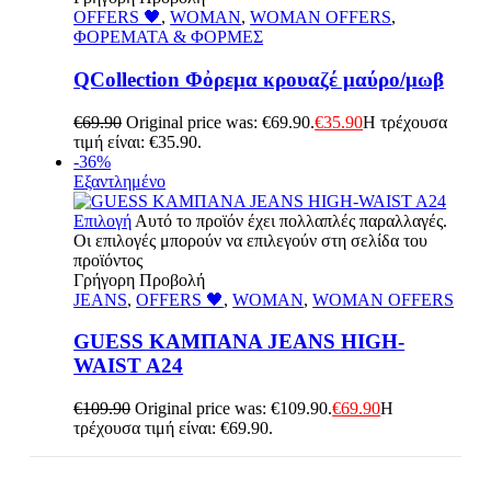
OFFERS 🖤
,
WOMAN
,
WOMAN OFFERS
,
ΦΟΡΕΜΑΤΑ & ΦΟΡΜΕΣ
QCollection Φὀρεμα κρουαζέ μαύρο/μωβ
€
69.90
Original price was: €69.90.
€
35.90
Η τρέχουσα
τιμή είναι: €35.90.
-36%
Εξαντλημένο
Επιλογή
Αυτό το προϊόν έχει πολλαπλές παραλλαγές.
Οι επιλογές μπορούν να επιλεγούν στη σελίδα του
προϊόντος
Γρήγορη Προβολή
JEANS
,
OFFERS 🖤
,
WOMAN
,
WOMAN OFFERS
GUESS ΚΑΜΠΑΝΑ JEANS HIGH-
WAIST A24
€
109.90
Original price was: €109.90.
€
69.90
Η
τρέχουσα τιμή είναι: €69.90.