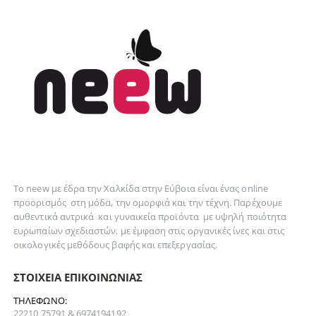
Το neew με έδρα την Xαλκίδα στην Εύβοια είναι ένας online
προορισμός στη
μόδα
, την
ομορφιά
και την
τέχνη
. Παρέχουμε
αυθεντικά
αντρικά
και
γυναικεία
προϊόντα με υψηλή ποιότητα
ευρωπαίων σχεδιαστών, με έμφαση στις οργανικές ίνες και στις
οικολογικές μεθόδους βαφής και επεξεργασίας.
ΣΤΟΙΧΕΊΑ ΕΠΙΚΟΙΝΩΝΊΑΣ
ΤΗΛΈΦΩΝΟ:
22210 75791 & 6974194192