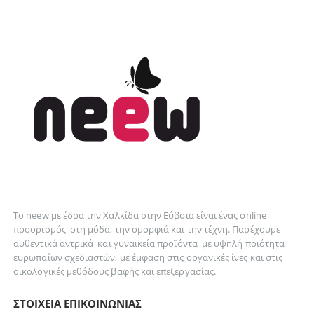
Το neew με έδρα την Xαλκίδα στην Εύβοια είναι ένας online
προορισμός στη
μόδα
, την
ομορφιά
και την
τέχνη
. Παρέχουμε
αυθεντικά
αντρικά
και
γυναικεία
προϊόντα με υψηλή ποιότητα
ευρωπαίων σχεδιαστών, με έμφαση στις οργανικές ίνες και στις
οικολογικές μεθόδους βαφής και επεξεργασίας.
ΣΤΟΙΧΕΊΑ ΕΠΙΚΟΙΝΩΝΊΑΣ