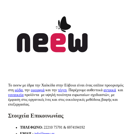
Το neew με έδρα την Xαλκίδα στην Εύβοια είναι ένας online προορισμός
στη
μόδα
, την
ομορφιά
και την
τέχνη
. Παρέχουμε αυθεντικά
αντρικά
και
γυναικεία
προϊόντα με υψηλή ποιότητα ευρωπαίων σχεδιαστών, με
έμφαση στις οργανικές ίνες και στις οικολογικές μεθόδους βαφής και
επεξεργασίας.
Στοιχεία Επικοινωνίας
ΤΗΛΈΦΩΝΟ:
22210 75791 & 6974194192
EMAIL:
info@neew.gr