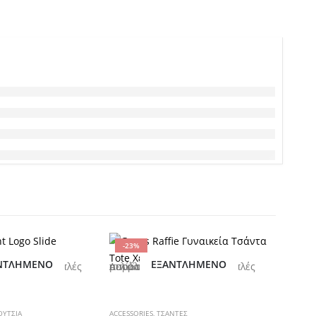
-23%
-9%
ΝΤΛΗΜΈΝΟ
ΕΞΑΝΤΛΗΜΈΝΟ
να επιλεγούν στη σελίδα του προϊόντος
Αυτό το προϊόν έχει πολλαπλές παραλλαγές. Οι επιλογές μπορούν να επιλεγούν στη σελίδα του προϊόντος
ΟΥΤΣΙΑ
ACCESSORIES
,
ΤΣΑΝΤΕΣ