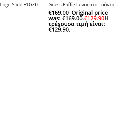
GUEES Front Logo Slide E1GZ03BB00FBL
Guess Raffie Γυναικεία Τσάντα Tote Χειρός Καφέ
€
169.00
Original price
was: €169.00.
€
129.90
Η
τρέχουσα τιμή είναι:
€129.90.
Αυτό το προϊόν έχει πολλαπλές πα
ACCESSOR
€
65.9
€65.9
τιμή 