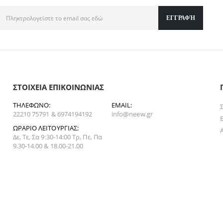
ΣΤΟΙΧΕΊΑ ΕΠΙΚΟΙΝΩΝΊΑΣ
ΤΗΛΈΦΩΝΟ:
EMAIL:
22210 75791 & 6974194192
info@neew.gr
ΩΡΆΡΙΟ ΛΕΙΤΟΥΡΓΊΑΣ:
Δε, Τε, Σα 9:30-14:00 Τρ, Πε, Πα
9.30-14.00 & 18.00-21.00