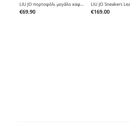
LIU JO πορτοφόλι μεγάλο καφέ/κόκκινο
LIU JO Sneakers Le
€
69.90
€
169.00