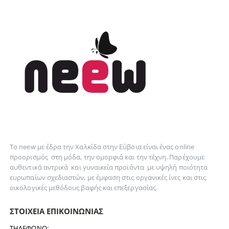
Το neew με έδρα την Xαλκίδα στην Εύβοια είναι ένας online
προορισμός στη
μόδα
, την
ομορφιά
και την
τέχνη
. Παρέχουμε
αυθεντικά
αντρικά
και
γυναικεία
προϊόντα με υψηλή ποιότητα
ευρωπαίων σχεδιαστών, με έμφαση στις οργανικές ίνες και στις
οικολογικές μεθόδους βαφής και επεξεργασίας.
ΣΤΟΙΧΕΊΑ ΕΠΙΚΟΙΝΩΝΊΑΣ
ΤΗΛΈΦΩΝΟ: