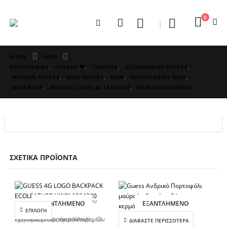
0
HOME
SHOP
ACCESSORIES
,
OFFERS 🖤
,
ΤΣΑΝΤΕΣ
,
ACCESSORIES OFFERS
,
WOMAN OFFERS
,
MAN OFFERS
,
MAN
,
ACCESSORIES MAN
,
BACKPACK
,
ΜΕΓΑΛΕΣ TOTE & ΤΑΞΙΔΙΟΥ
,
MAN ACCESSORIES
ΣΧΕΤΙΚΆ ΠΡΟΪΌΝΤΑ
Αυτό το προϊόν
ΕΞΑΝΤΛΗΜΈΝΟ
ΕΞΑΝΤΛΗΜΈΝΟ
ΕΠΙΛΟΓΉ
έχει πολλαπλές παραλλαγές. Οι επιλογές μπορούν να επιλεγούν στη σελίδα του προϊόντος
ΔΙΑΒΆΣΤΕ ΠΕΡΙΣΣΌΤΕΡΑ