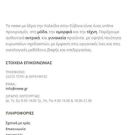
Το neew με έδρα την Xαλκίδα στην Εύβοια είναι ένας online
προορισμός στη
μόδα
, την
ομορφιά
και την
τέχνη
. Παρέχουμε
αυθεντικά
αντρικά
και
γυναικεία
προϊόντα με υψηλή ποιότητα
ευρωπαίων σχεδιαστών, με έμφαση στις οργανικές ίνες και στις
οικολογικές μεθόδους βαφής και επεξεργασίας.
ΣΤΟΙΧΕΊΑ ΕΠΙΚΟΙΝΩΝΊΑΣ
ΤΗΛΈΦΩΝΟ:
22210 75791 & 6974194192
EMAIL:
info@neew.gr
ΩΡΆΡΙΟ ΛΕΙΤΟΥΡΓΊΑΣ:
Δε, Τε, Σα 9:30-14:00 Τρ, Πε, Πα 9.30-14.00 & 18.00-21.00
ΠΛΗΡΟΦΟΡΊΕΣ
Σχετικά με εμάς
Επικοινωνία
Αποστολές