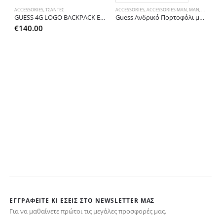
ACCESSORIES
,
ΤΣΑΝΤΕΣ
ACCESSORIES
,
ACCESSORIES MAN
,
MAN
,
MAN ACC
GUESS 4G LOGO BACKPACK ECOLEATHER HWQL6994320
Guess Ανδρικό Πορτοφόλι μαύρο/ανθρακί με θήκη κερμάτων
€
140.00
A
έχει 
€
ΕΓΓΡΑΦΕΊΤΕ ΚΙ ΕΣΕΊΣ ΣΤΟ NEWSLETTER ΜΑΣ
Για να μαθαίνετε πρώτοι τις μεγάλες προσφορές μας.